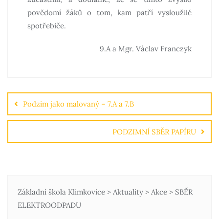
povědomí žáků o tom, kam patří vysloužilé
spotřebiče.
9.A a Mgr. Václav Franczyk
Podzim jako malovaný – 7.A a 7.B
PODZIMNÍ SBĚR PAPÍRU
Základní škola Klimkovice
>
Aktuality
>
Akce
>
SBĚR
ELEKTROODPADU