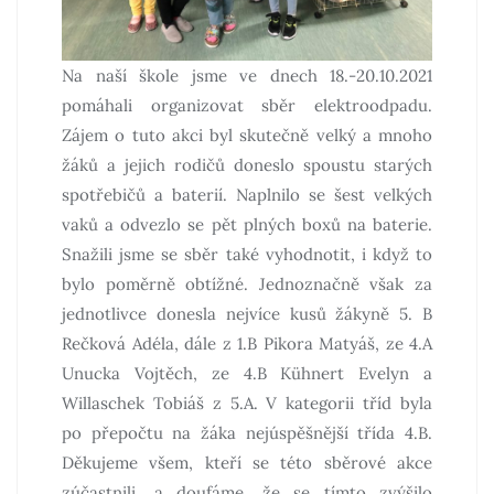
Na naší škole jsme ve dnech 18.-20.10.2021
pomáhali organizovat sběr elektroodpadu.
Zájem o tuto akci byl skutečně velký a mnoho
žáků a jejich rodičů doneslo spoustu starých
spotřebičů a baterií. Naplnilo se šest velkých
vaků a odvezlo se pět plných boxů na baterie.
Snažili jsme se sběr také vyhodnotit, i když to
bylo poměrně obtížné. Jednoznačně však za
jednotlivce donesla nejvíce kusů žákyně 5. B
Rečková Adéla, dále z 1.B Pikora Matyáš, ze 4.A
Unucka Vojtěch, ze 4.B Kühnert Evelyn a
Willaschek Tobiáš z 5.A. V kategorii tříd byla
po přepočtu na žáka nejúspěšnější třída 4.B.
Děkujeme všem, kteří se této sběrové akce
zúčastnili, a doufáme, že se tímto zvýšilo