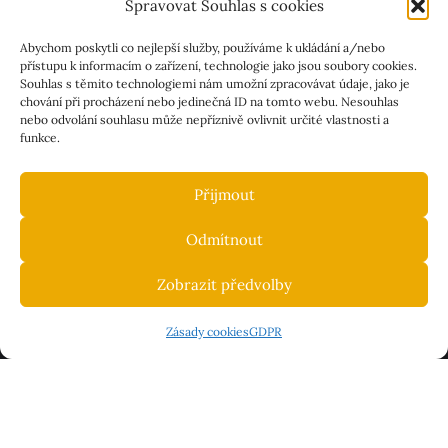
Spravovat Souhlas s cookies
Kontakty
Abychom poskytli co nejlepší služby, používáme k ukládání a/nebo
přístupu k informacím o zařízení, technologie jako jsou soubory cookies.
Aktuality
Souhlas s těmito technologiemi nám umožní zpracovávat údaje, jako je
chování při procházení nebo jedinečná ID na tomto webu. Nesouhlas
nebo odvolání souhlasu může nepříznivě ovlivnit určité vlastnosti a
funkce.
Přijmout
Odmítnout
Zásady cookies (EU)
GDPR
Zobrazit předvolby
Prohlášení o přístupnosti
Zásady cookies
GDPR
Copyright ©2026 Základní škola Klimkovice . All rights
reserved.
Powered by
WordPress
&
Designed by
Bizberg Themes