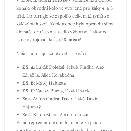
V pátek 11. dubna 2025 se v Polance nad Odrou
konalo obvodní kolo ve vybíjené pro žáky 4. a 5.
tříd. Do turnaje se zapojilo celkem 12 týmů ze
základních škol. Konkurence byla opravdu silná,
ale naše družstvo si vedlo výborně. Nakonec
jsme vybojovali krásné
3. místo
!
Naši školu reprezentovali tito žáci:
Z 5. A
: Lukáš Doležel, Jakub Kludka, Alex
Zdražila, Alice Korábečná
Z 5. B
: Matěj Habusta
Z 5. C
: Václav Burda, David Pátek
Ze 4. A
: Jan Ondra, David Nykš, David
Hájovský
Ze 4. B
: Jan Milan, Antonín Luzar
Všem reprezentantům děkujeme za jejich
sportovní nasazení, týmového ducha a vzornou